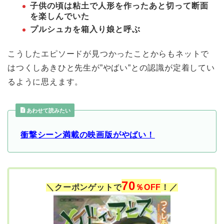
子供の頃は粘土で人形を作ったあと切って断面
を楽しんでいた
プルシュカを箱入り娘と呼ぶ
こうしたエピソードが見つかったことからもネットで
はつくしあきひと先生が”やばい”との認識が定着してい
るように思えます。
あわせて読みたい
衝撃シーン満載の映画版がやばい！
70
＼クーポンゲットで
％OFF
！／