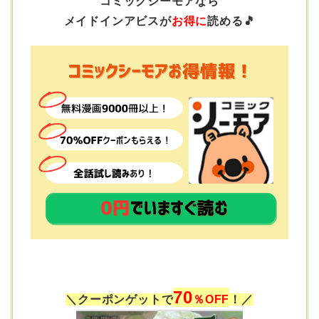
コミックシーモアなら
メイドインアビスが
お得に
読める🎵
70
＼クーポンゲットで
％OFF
！／