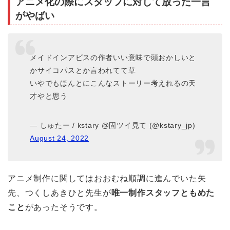
アニメ化の際にスタッフに対して放った一言
がやばい
メイドインアビスの作者いい意味で頭おかしいと
かサイコパスとか言われてて草
いやでもほんとにこんなストーリー考えれるの天
才やと思う
— しゅたー / kstary @固ツイ見て (@kstary_jp)
August 24, 2022
アニメ制作に関してはおおむね順調に進んでいた矢
先、つくしあきひと先生が
唯一制作スタッフともめた
こと
があったそうです。