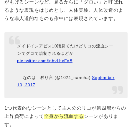
がもげるシーンなど、見るからに「グロい」と呼ばれ
るような表現をはじめとし、人体実験、人体改造のよ
うな非人道的なものも作中には表現されています。
メイドインアビス10話見てたけどリコの流血シー
ンてグロで規制されるほどか
pic.twitter.com/lpbvLhxFoB
— なのは 独り言 (@1024_nanoha)
September
10, 2017
1つ代表的なシーンとして主人公のリコが第四層からの
上昇負荷によって
全身から流血する
シーンがありま
す。