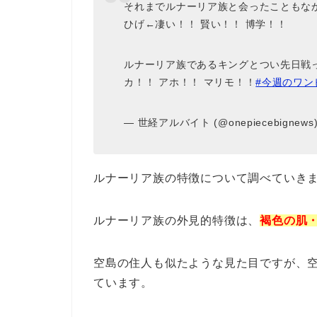
それまでルナーリア族と会ったこともな
ひげ←凄い！！ 賢い！！ 博学！！
ルナーリア族であるキングとつい先日戦
カ！！ アホ！！ マリモ！！
#今週のワン
— 世経アルバイト (@onepiecebignews
ルナーリア族の特徴について調べていき
ルナーリア族の外見的特徴は、
褐色の肌
空島の住人も似たような見た目ですが、
ています。