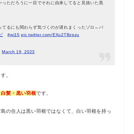
かっただろうに一目でそれに由来してると見抜いた黒
ってるにも関わらず気づくのが遅れまくったゾロ←バ
ピ
#wj15
pic.twitter.com/EXu2TBzpzu
)
March 19, 2023
ます。
・白髪・黒い羽根
です。
空島の住人は黒い羽根ではなくて、白い羽根を持っ