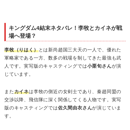
キングダム4結末ネタバレ！李牧とカイネが戦
場へ登場？
李牧（りはく）
とは新尚趙国三大天の一人で、優れた
軍略家である一方、数多の戦場を制してきた最強も武
人です。実写版のキャスティングでは
小栗旬さん
が演
じています。
また
カイネ
は李牧の側近の女剣士であり、秦趙同盟の
交渉以降、飛信隊に深く関係してくる人物です。実写
版のキャスティングでは
佐久間由衣さん
が演じていま
す。