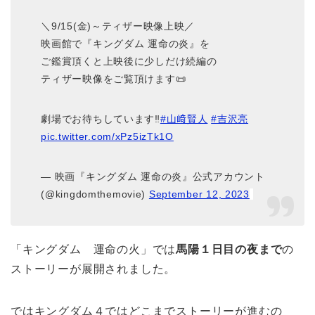
＼9/15(金)～ティザー映像上映／
映画館で『キングダム 運命の炎』を
ご鑑賞頂くと上映後に少しだけ続編の
ティザー映像をご覧頂けます📜
劇場でお待ちしています‼️
#山﨑賢人
#吉沢亮
pic.twitter.com/xPz5izTk1O
— 映画『キングダム 運命の炎』公式アカウント
(@kingdomthemovie)
September 12, 2023
「キングダム 運命の火」では
馬陽１日目の夜まで
の
ストーリーが展開されました。
ではキングダム４ではどこまでストーリーが進むの