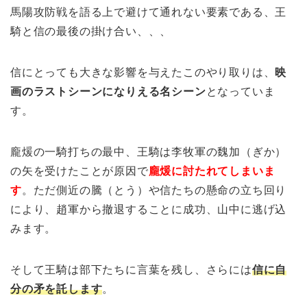
馬陽攻防戦を語る上で避けて通れない要素である、王
騎と信の最後の掛け合い、、、
信にとっても大きな影響を与えたこのやり取りは、
映
画のラストシーンになりえる名シーン
となっていま
す。
龐煖の一騎打ちの最中、王騎は李牧軍の魏加（ぎか）
の矢を受けたことが原因で
龐煖に討たれてしまいま
す
。ただ側近の騰（とう）や信たちの懸命の立ち回り
により、趙軍から撤退することに成功、山中に逃げ込
みます。
そして王騎は部下たちに言葉を残し、さらには
信に自
分の矛を託します
。