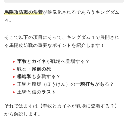
馬陽攻防戦の決着
が映像化されるであろうキングダム
４。
そこで以下の項目にそって、キングダム４で展開され
る馬陽攻防戦の重要なポイントを紹介します！
李牧
と
カイネ
が戦場へ登場する？
戦友・
尾倒の死
楊端和
も参戦する？
王騎と龐煖（ほうけん）の
一騎打ち
がある？
王騎と信の
ラスト
それではまずは【李牧とカイネが戦場に登場する？】
から解説します。