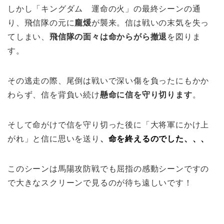
しかし「キングダム 運命の火」の最終シーンの通
り、飛信隊の元に
龐煖
が襲来。信は戦いの末気を失っ
てしまい、
飛信隊の面々は命からがら撤退
を図りま
す。
その逃走の際、尾倒は戦いで深い傷を負ったにもかか
わらず、信を背負い続け
懸命に信を守り切ります
。
そして命がけで信を守り切った後に「大将軍にかけ上
がれ」と信に思いを送り
、
命を終えるのでした、、、
このシーンは馬陽攻防戦でも屈指の感動シーンですの
で大きなスクリーンで見るのが待ち遠しいです！