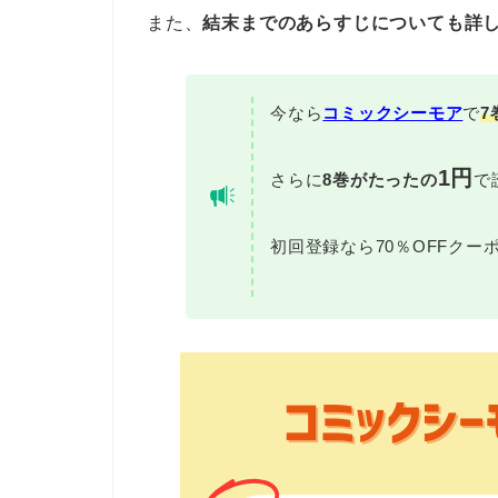
また、
結末までのあらすじについても詳
今なら
コミックシーモア
で
7
1円
さらに
8巻がたったの
で
初回登録なら70％OFFクーポ