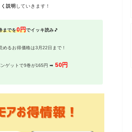
しく説明
していきます！
0円
巻までを
でイッキ読み
🎵
読めるお得価格は3月22日まで！
50円
ンゲットで9巻が165円 ➡︎