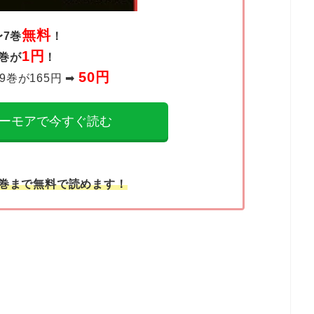
無料
〜7巻
！
1円
8巻が
！
50円
9巻が165円 ➡︎
ーモアで今すぐ読む
7巻まで無料で読めます！