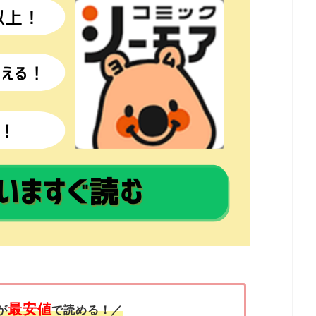
最安値
が
で読める！／