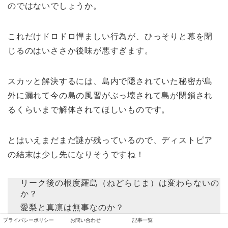
のではないでしょうか。
これだけドロドロ悍ましい行為が、ひっそりと幕を閉
じるのはいささか後味が悪すぎます。
スカッと解決するには、島内で隠されていた秘密が島
外に漏れて今の島の風習がぶっ壊されて島が閉鎖され
るくらいまで解体されてほしいものです。
とはいえまだまだ謎が残っているので、ディストピア
の結末は少し先になりそうですね！
リーク後の根度羅島（ねどらじま）は変わらないの
か？
愛梨と真凛は無事なのか？
なぜ元町長が島外にいたのか？
プライバシーポリシー
お問い合わせ
記事一覧