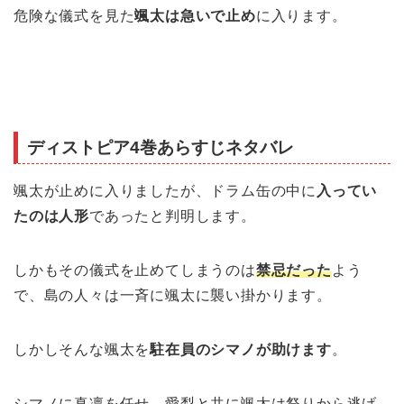
危険な儀式を見た
颯太は急いで止め
に入ります。
ディストピア4巻あらすじネタバレ
颯太が止めに入りましたが、ドラム缶の中に
入ってい
たのは人形
であったと判明します。
しかもその儀式を止めてしまうのは
禁忌だった
よう
で、島の人々は一斉に颯太に襲い掛かります。
しかしそんな颯太を
駐在員のシマノが助けます
。
シマノに真凛を任せ、愛梨と共に颯太は祭りから逃げ