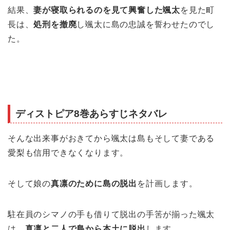
結果、
妻が寝取られるのを見て興奮した颯太
を見た町
長は、
処刑を撤廃
し颯太に島の忠誠を誓わせたのでし
た。
ディストピア8巻あらすじネタバレ
そんな出来事がおきてから颯太は島もそして妻である
愛梨も信用できなくなります。
そして娘の
真凛のために島の脱出
を計画します。
駐在員のシマノの手も借りて脱出の手筈が揃った颯太
は、
真凛と二人で島から本土に脱出
します。