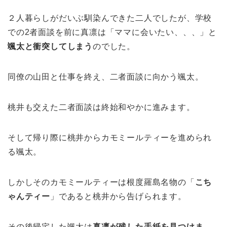
２人暮らしがだいぶ馴染んできた二人でしたが、学校
での2者面談を前に真凛は「ママに会いたい、、、」と
颯太と衝突してしまう
のでした。
同僚の山田と仕事を終え、二者面談に向かう颯太。
桃井も交えた二者面談は終始和やかに進みます。
そして帰り際に桃井からカモミールティーを進められ
る颯太。
しかしそのカモミールティーは根度羅島名物の「
こち
ゃんティー
」であると桃井から告げられます。
その後帰宅した颯太は
真凛が残した手紙を見つけま