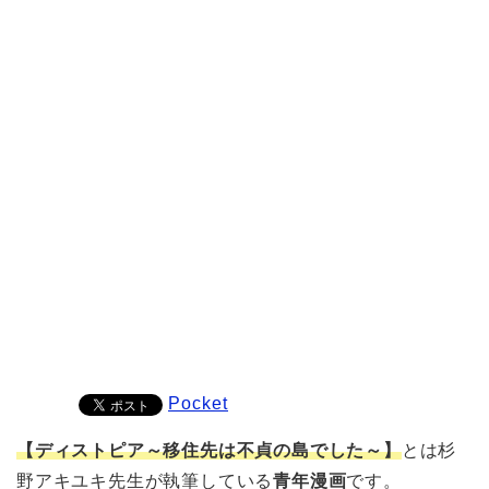
Pocket
【ディストピア～移住先は不貞の島でした～】
とは杉
野アキユキ先生が執筆している
青年漫画
です。