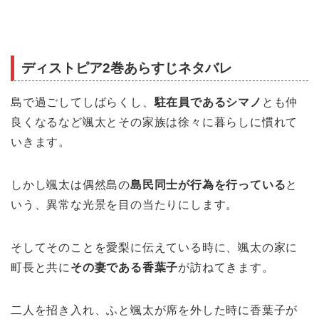
ディストピア2巻あらすじネタバレ
島で過ごしてしばらくし、
駐在員であるシマノ
とも仲
良くなるなど颯太とその家族は徐々に暮らしに慣れて
いきます。
しかし颯太は偶然島の
島民同士が行為を行っている
と
いう、異常な光景を目の当たりにします。
そしてそのことを愛梨に伝えている時に、颯太の家に
町長と共に
その妻である香葉子
が訪ねてきます。
二人を招き入れ、ふと颯太が席を外した時に香葉子が