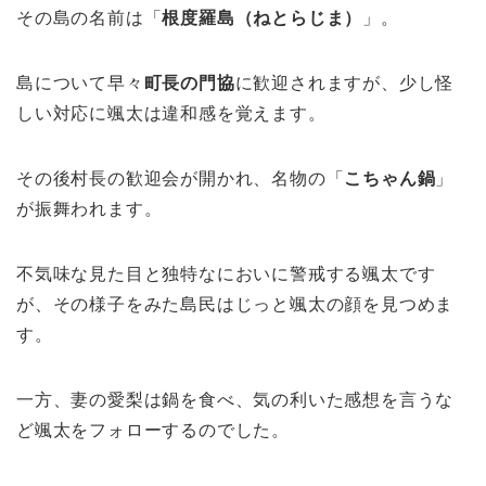
その島の名前は「
根度羅島（ねとらじま）
」。
島について早々
町長の門協
に歓迎されますが、少し怪
しい対応に颯太は違和感を覚えます。
その後村長の歓迎会が開かれ、名物の「
こちゃん鍋
」
が振舞われます。
不気味な見た目と独特なにおいに警戒する颯太です
が、その様子をみた島民はじっと颯太の顔を見つめま
す。
一方、妻の愛梨は鍋を食べ、気の利いた感想を言うな
ど颯太をフォローするのでした。