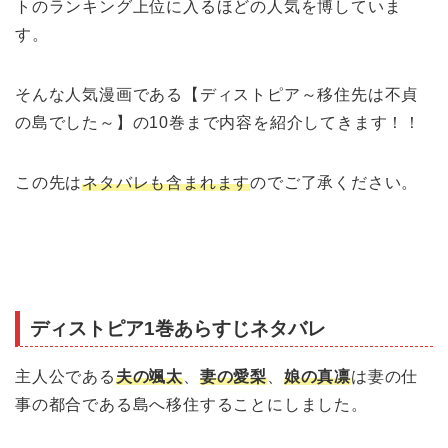
トのランキング上位に入るほどの人気を博していま
す。
そんな人気漫画である【ディストピア～移住先は不貞
の島でした～】の10巻まで内容を紹介してきます！！
この先は
ネタバレも含まれます
のでご了承ください。
ディストピア1巻あらすじネタバレ
主人公である
夫の颯太
、
妻の愛梨
、
娘の真凛
は妻の仕
事の都合である島へ移住することにしました。