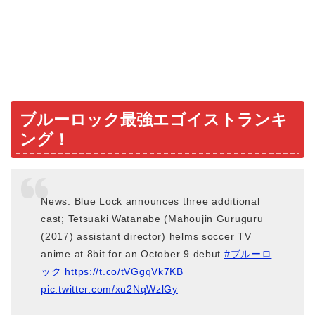
ブルーロック最強エゴイストランキ
ング！
News: Blue Lock announces three additional
cast; Tetsuaki Watanabe (Mahoujin Guruguru
(2017) assistant director) helms soccer TV
anime at 8bit for an October 9 debut
#ブルーロ
ック
https://t.co/tVGgqVk7KB
pic.twitter.com/xu2NqWzlGy