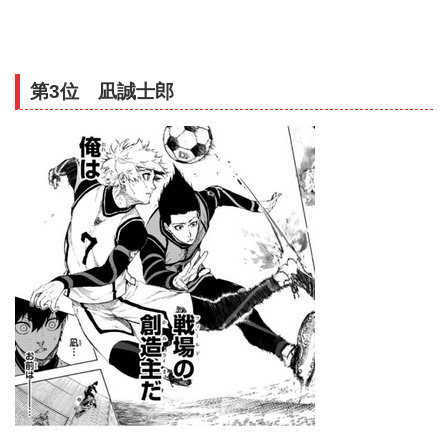
第3位 凪誠士郎