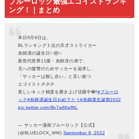
ブルーロック最強エゴイストランキ
ング！｜まとめ
本日9月9日は、
BLランキング１位の天才ストライカー
糸師凛の誕生日✨🎂✨
新世代世界11傑・糸師冴の弟で、
兄への復讐のためサッカーを追求し、
「サッカーは殺し合い」と言い放つ
エゴイスト🎉🎉🎉
美しいキック精度を磨き上げ活躍中⚽️‼️
#ブルーロ
ック
#糸師凛誕生日おめでとう
#糸師凛生誕祭2022
pic.twitter.com/Bv7w66pfNL
— サッカー漫画ブルーロック【公式】
(@BLUELOCK_WM)
September 8, 2022