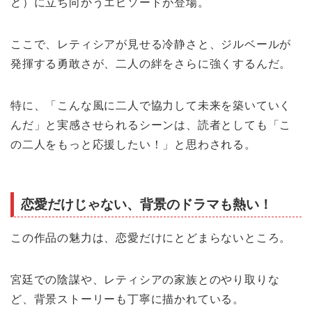
ど）に立ち向かうエピソードが登場。
ここで、レティシアが見せる冷静さと、ジルベールが
発揮する勇敢さが、二人の絆をさらに強くするんだ。
特に、「こんな風に二人で協力して未来を築いていく
んだ」と実感させられるシーンは、読者としても「こ
の二人をもっと応援したい！」と思わされる。
恋愛だけじゃない、背景のドラマも熱い！
この作品の魅力は、恋愛だけにとどまらないところ。
宮廷での陰謀や、レティシアの家族とのやり取りな
ど、背景ストーリーも丁寧に描かれている。