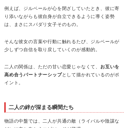
例えば、ジルベールが心を閉ざしていたとき、彼に寄
り添いながらも彼自身が自立できるように導く姿勢
は、まさにスパダリ女子そのもの。
そんな彼女の言葉や行動に触れるたび、ジルベールが
少しずつ自信を取り戻していくのが感動的。
二人の関係は、ただの甘い恋愛じゃなくて、
お互いを
高め合うパートナーシップ
として描かれているのがポ
イント。
二人の絆が深まる瞬間たち
物語の中盤では、二人が共通の敵（ライバルや陰謀な