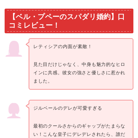
【ベル・プペーのスパダリ婚約】口
コミレビュー！
レティシアの内面が素敵！
見た目だけじゃなく、中身も魅力的なヒロ
インに共感。彼女の強さと優しさに惹かれ
ました。
ジルベールのデレが可愛すぎる
最初のクールさからのギャップがたまらな
い！こんな皇子にデレデレされたら、誰だ