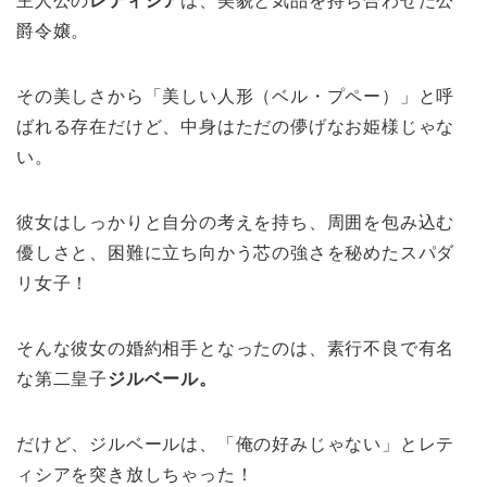
主人公の
レティシア
は、美貌と気品を持ち合わせた公
爵令嬢。
その美しさから「美しい人形（ベル・プペー）」と呼
ばれる存在だけど、中身はただの儚げなお姫様じゃな
い。
彼女はしっかりと自分の考えを持ち、周囲を包み込む
優しさと、困難に立ち向かう芯の強さを秘めたスパダ
リ女子！
そんな彼女の婚約相手となったのは、素行不良で有名
な第二皇子
ジルベール。
だけど、ジルベールは、「俺の好みじゃない」とレテ
ィシアを突き放しちゃった！