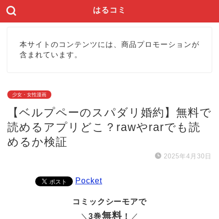
はるコミ
本サイトのコンテンツには、商品プロモーションが
含まれています。
少女・女性漫画
【ベルプペーのスパダリ婚約】無料で
読めるアプリどこ？rawやrarでも読
めるか検証
2025年4月30日
Pocket
コミックシーモアで
無料
＼
3巻
！
／