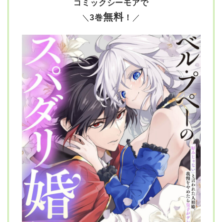
コミックシーモアで
無料
＼
3巻
！
／