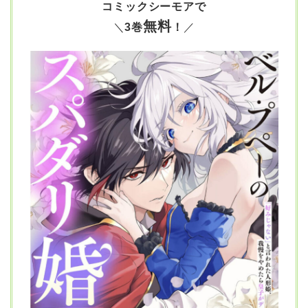
コミックシーモアで
無料
＼
3巻
！
／