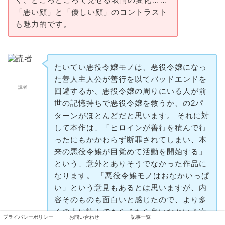
「悪い顔」と「優しい顔」のコントラスト
も魅力的です。
たいてい悪役令嬢モノは、悪役令嬢になっ
た善人主人公が善行を以てバッドエンドを
読者
回避するか、悪役令嬢の周りにいる人が前
世の記憶持ちで悪役令嬢を救うか、の2パ
ターンがほとんどだと思います。 それに対
して本作は、「ヒロインが善行を積んで行
ったにもかかわらず断罪されてしまい、本
来の悪役令嬢が目覚めて活動を開始する」
という、意外とありそうでなかった作品に
なります。 「悪役令嬢モノはおなかいっぱ
い」という意見もあるとは思いますが、内
容そのものも面白いと感じたので、より多
くの人に読んでもらえたら良いなという次
プライバシーポリシー
お問い合わせ
記事一覧
第です。