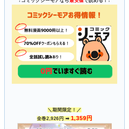
↓コミックシーモアなら
最安値
で読める！↓
＼期間限定！／
1,359円
全巻
2,926円 ➡︎