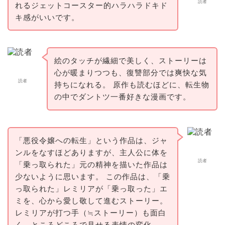
読者
れるジェットコースター的ハラハラドキド
キ感がいいです。
絵のタッチが繊細で美しく、ストーリーは
心が暖まりつつも、復讐部分では爽快な気
読者
持ちになれる。 原作も読むほどに、転生物
の中でダントツ一番好きな漫画です。
「悪役令嬢への転生」という作品は、ジャ
ンルをなすほどありますが、主人公に体を
読者
「乗っ取られた」元の精神を描いた作品は
少ないように思います。 この作品は、「乗
っ取られた」レミリアが「乗っ取った」エ
ミを、心から愛し敬して進むストーリー。
レミリアが打つ手（≒ストーリー）も面白
く、ところどころで見せる表情の変化……