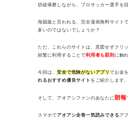
切磋琢磨しながら、プロサッカー選手を
海賊版と言われる、完全漫画無料サイト
多いのではないでしょうか？
ただ、これらのサイトは、意図せずクリ
頻繁に利用することで
利用者も罰則
に触
今回は、
安全で危険がないアプリ
でお金
れるおすすめ優良サイト
をご紹介します
朗報
そして、アオアシファンのあなたに
スマホで
アオアシ全巻一気読みできる
ア