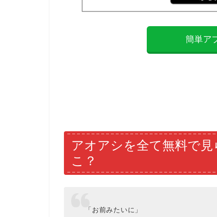
簡単ア
アオアシを全て無料で見
こ？
「お前みたいに」