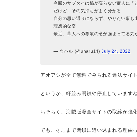
今回のサブタイは橘が腐らない葦人に「ど
だけど、その気持ちがよく分かる
自分の思い通りにならず、やりたい事も出
理想的な姿
最近、葦人への尊敬の念が強まってる気
— ウハル (@uharu14)
July 24, 2022
アオアシが全て無料でみられる違法サイ
というか、軒並み閉鎖や停止しています
おそらく、海賊版漫画サイトの取締が強
でも、そこまで閉鎖に追い込まれる理由